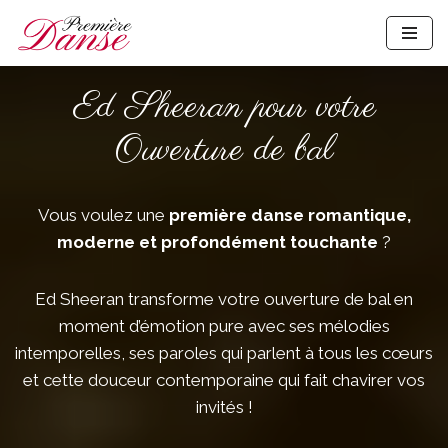
Aller
au
Ed Sheeran pour votre
contenu
Ouverture de bal
Vous voulez une
première danse romantique,
moderne et profondément touchante
?
Ed Sheeran transforme votre ouverture de bal en
moment d’émotion pure avec ses mélodies
intemporelles, ses paroles qui parlent à tous les cœurs
et cette douceur contemporaine qui fait chavirer vos
invités !