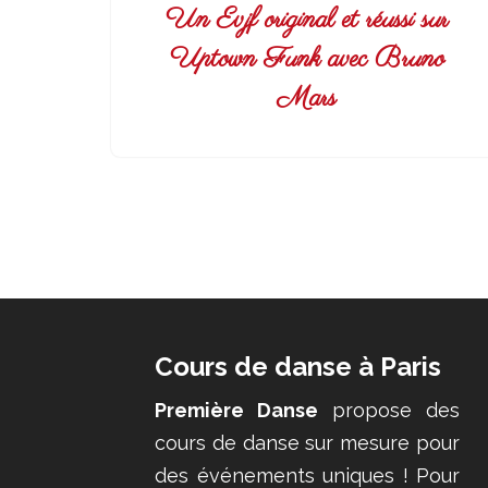
Un Evjf original et réussi sur
Uptown Funk avec Bruno
Mars
Cours de danse à Paris
Première Danse
propose des
cours de danse sur mesure pour
des événements uniques ! Pour