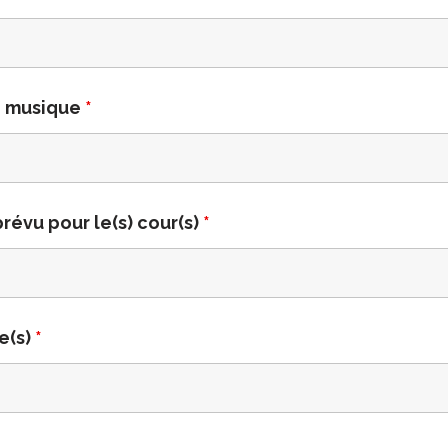
/ musique
*
révu pour le(s) cour(s)
*
e(s)
*