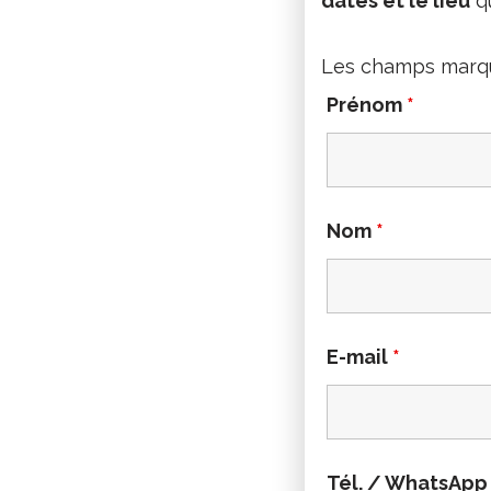
dates et le lieu
qu
Les champs marq
Prénom
*
Nom
*
E-mail
*
Tél. / WhatsAp