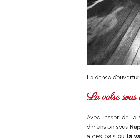
La danse d’ouverture
La valse sous
Avec l’essor de la 
dimension sous
Nap
à des bals où
la v