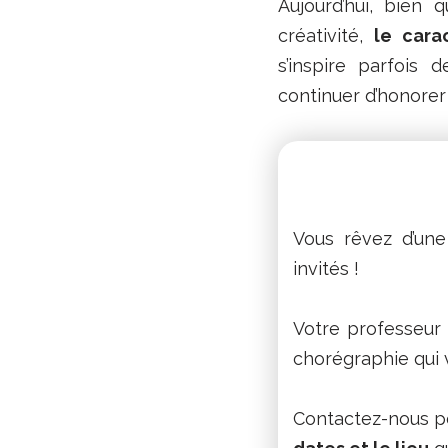
Aujourd’hui, bien 
créativité,
le cara
s’inspire parfois
continuer d’honorer 
Vous rêvez d’un
invités !
Votre professeur
chorégraphie qui 
Contactez-nous po