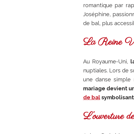
romantique par rap
Joséphine, passionn
de bal, plus access
La Reine Vict
Au Royaume-Uni,
l
nuptiales. Lors de s
une danse simple m
mariage devient un
de bal
symbolisant 
L’ouverture de