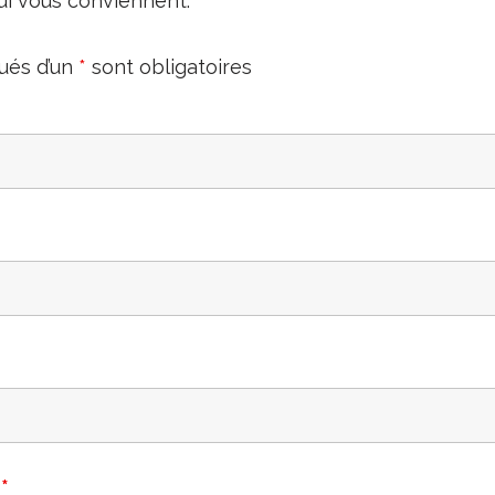
i vous conviennent.
ués d’un
*
sont obligatoires
p
*