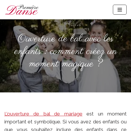
Aller
au
contenu
Ouverture de bal avec les
enfants : comment créez un
moment magique ?
L’ouverture de bal de mariage
est un moment
important et symbolique. Si vous avez des enfants ou
que vous souhaitez inclure des enfants dans ce