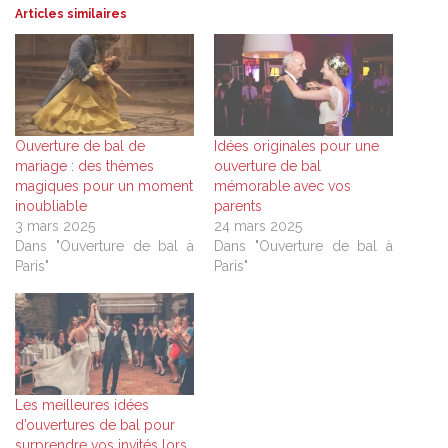
Articles similaires
Ouverture de bal de
Idées originales pour une
mariage : des thèmes
ouverture de bal
magiques pour un moment
mémorable avec vos
inoubliable
parents
3 mars 2025
24 mars 2025
Dans "Ouverture de bal à
Dans "Ouverture de bal à
Paris"
Paris"
Les meilleures idées
d’ouvertures de bal pour
surprendre vos invités lors