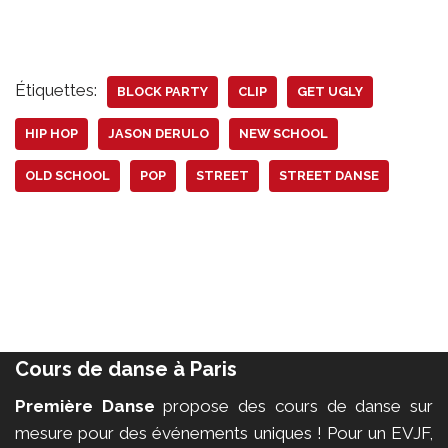
Étiquettes:
BLOCK PARTY
CLIP
GET UGLY
HIP HOP
JASON DERULO
NEW SCHOOL
OLD SCHOOL
POP
STREET
STREET DANSE
Cours de danse à Paris
Première Danse
propose des cours de danse sur
mesure pour des événements uniques ! Pour un EVJF,