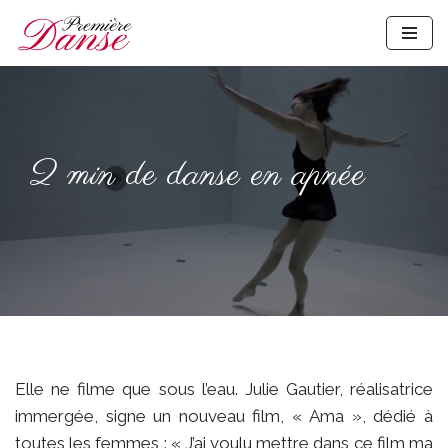
Aller
au
contenu
2 min de danse en apnée
Elle ne filme que sous l’eau. Julie Gautier, réalisatrice
immergée, signe un nouveau film, « Ama », dédié à
toutes les femmes : « J’ai voulu mettre dans ce film ma